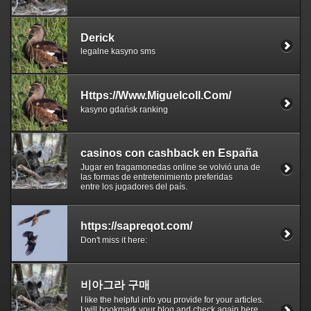
Derick
legalne kasyno sms
Https://Www.Miguelcoll.Com/
kasyno gdańsk ranking
casinos con cashback en España
Jugar en tragamonedas online se volvió una de
las formas de entretenimiento preferidas
entre los jugadores del país.
https://sapreqot.com/
Don't miss it here:
비아그라 구매
I like the helpful info you provide for your articles.
I will bookmark your blog and check again here