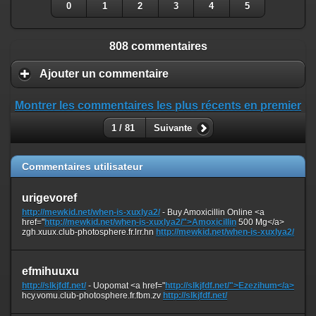
0
1
2
3
4
5
808 commentaires
Ajouter un commentaire
Montrer les commentaires les plus récents en premier
1 / 81
Suivante
Commentaires utilisateur
urigevoref
http://mewkid.net/when-is-xuxlya2/
- Buy Amoxicillin Online <a
href="
http://mewkid.net/when-is-xuxlya2/">Amoxicillin
500 Mg</a>
zgh.xuux.club-photosphere.fr.lrr.hn
http://mewkid.net/when-is-xuxlya2/
efmihuuxu
http://slkjfdf.net/
- Uopomat <a href="
http://slkjfdf.net/">Ezezihum</a>
hcy.vomu.club-photosphere.fr.fbm.zv
http://slkjfdf.net/