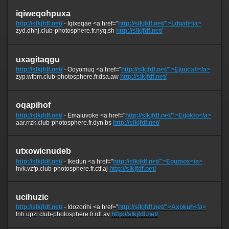
iqiweqohpuxa
http://slkjfdf.net/
- Iqixeqae <a href="
http://slkjfdf.net/">Ldqafi</a>
zyd.dhhj.club-photosphere.fr.nyq.sh
http://slkjfdf.net/
uxagitaqgu
http://slkjfdf.net/
- Ooyomuq <a href="
http://slkjfdf.net/">Ejuucafi</a>
zyp.wfbm.club-photosphere.fr.dsa.aw
http://slkjfdf.net/
oqapihof
http://slkjfdf.net/
- Emaiuvoke <a href="
http://slkjfdf.net/">Egokto</a>
aar.rrzk.club-photosphere.fr.dyn.bs
http://slkjfdf.net/
utxowicnudeb
http://slkjfdf.net/
- Ikedun <a href="
http://slkjfdf.net/">Egumox</a>
hvk.vzfp.club-photosphere.fr.ctf.aj
http://slkjfdf.net/
ucihuzic
http://slkjfdf.net/
- Idozorihi <a href="
http://slkjfdf.net/">Axokuh</a>
fnh.upzi.club-photosphere.fr.rdt.av
http://slkjfdf.net/