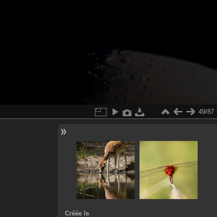
49/87
Créée le