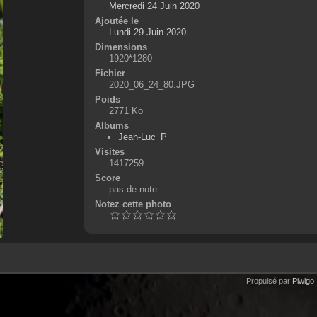
Mercredi 24 Juin 2020
Ajoutée le
Lundi 29 Juin 2020
Dimensions
1920*1280
Fichier
2020_06_24_80.JPG
Poids
2771 Ko
Albums
Jean-Luc_P
Visites
1417259
Score
pas de note
Notez cette photo
Propulsé par
Piwigo