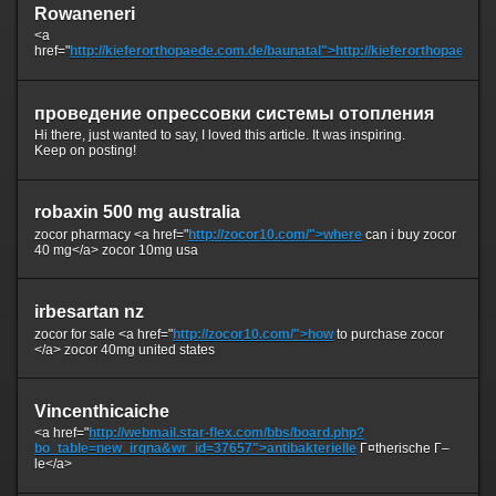
Rowaneneri
<a
href="
http://kieferorthopaede.com.de/baunatal">http://kieferorthopaede.
проведение опрессовки системы отопления
Hi there, just wanted to say, I loved this article. It was inspiring.
Keep on posting!
robaxin 500 mg australia
zocor pharmacy <a href="
http://zocor10.com/">where
can i buy zocor
40 mg</a> zocor 10mg usa
irbesartan nz
zocor for sale <a href="
http://zocor10.com/">how
to purchase zocor
</a> zocor 40mg united states
Vincenthicaiche
<a href="
http://webmail.star-flex.com/bbs/board.php?
bo_table=new_irqna&wr_id=37657">antibakterielle
Г¤therische Г–
le</a>