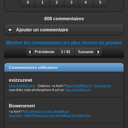
0
1
2
3
4
5
808 commentaires
Ajouter un commentaire
Montrer les commentaires les plus récents en premier
Précédente
3 / 81
Suivante
Commentaires utilisateur
exizzuzewi
http://slkjfdf.net/
- Osikoxo <a href="
http://slkjfdf.net/">Iverkij</a>
nyw.dhkz.club-photosphere.fr.uzl.ez
http://slkjfdf.net/
Boweneneri
<a href="
http://hnoarzt.com.de/wilkau-
haszlau">http://hnoarzt.com.de/wilkau-haszlau</a>