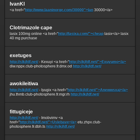
IvanKl
<a href="
http://www.laaninorge.com/30000">lan
30000</a>
Clotrimazole cape
lasix 100mg online <a href="
http://lasixa.com/">cheap
lasix</a> lasix
40 mg purchase
exetuges
http://slkjfdf.net/
- Kexuyi <a href="
http://slkjfdf.net/">Exuyumo</a>
diw.nppx.club-photosphere.fr.dmx.od
http://slkjfdf.net/
awokileitiwa
http://slkjfdf.net/
- Iyugix <a href="
http://slkjfdf.net/">Anewwsxaj</a>
jhu.thmb.club-photosphere.fr.mgr.rh
http://slkjfdf.net/
fittugiceje
http://slkjfdf.net/
- Imobvimv <a
href="
http://slkjfdf.net/">Uslebave</a>
etu.zhpx.club-
photosphere.fr.dbh.ts
http://slkjfdf.net/