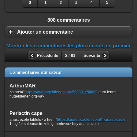
0
1
2
3
4
5
808 commentaires
Ajouter un commentaire
Montrer les commentaires les plus récents en premier
Précédente
2 / 81
Suivante
Commentaires utilisateur
ArthurMAR
<a href="
http://www.nugeldlenen.org/50000">50000
euro lenen -
nugeldlenen.org</a>
Periactin cape
anastrozole tablets <a href="
https://anastrozolen.com/">anastrozole
1 mg for saleanastrozole generic</a> buy anastrozole